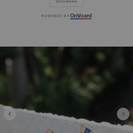
Write Review
On
V
oard
POWERED BY