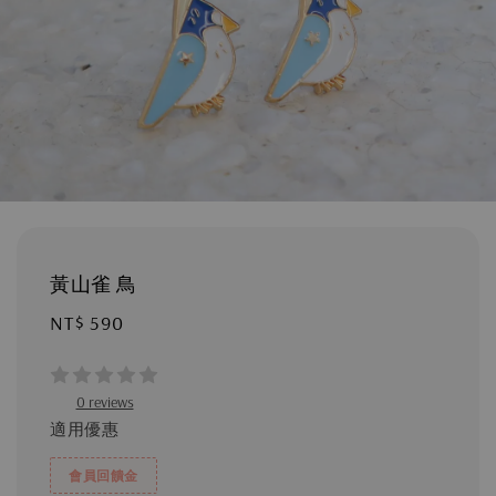
黃山雀 鳥
Regular
NT$ 590
price
0 reviews
適用優惠
會員回饋金