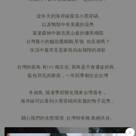
從冬天的海岸線窺見小黑背鷗,
以及鴨類中有美麗的花鳧
落葉森林中聽見黃山雀的優美鳴唱
台灣最小的貓頭鷹鵂鶹,草鴞, 你見過嗎？
生活中最常見是家燕自由飛翔的身影
台灣的留鳥 有155 種左右, 留鳥是不會遷徒的鳥，
藍色羽毛的家燕，一年四季都住在台灣
冬候鳥, 隨著季節變化飛來台灣過冬，
海岸線可以看到小黑背鷗與美麗的鴨子花鳧，
關心我們的生態環境, 台灣特有種,島嶼共存。