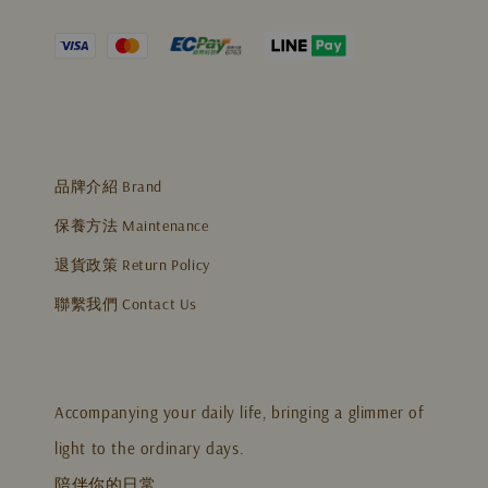
品牌介紹 Brand
保養方法 Maintenance
退貨政策 Return Policy
聯繫我們 Contact Us
Accompanying your daily life, bringing a glimmer of
light to the ordinary days.
陪伴你的日常，