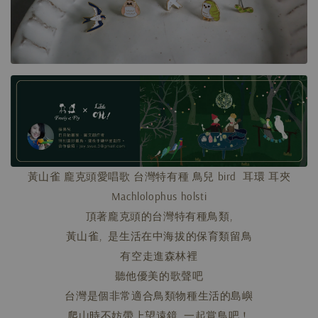
黃山雀 龐克頭愛唱歌 台灣特有種 鳥兒 bird 耳環 耳夾
Machlolophus holsti
頂著龐克頭的台灣特有種鳥類,
黃山雀, 是生活在中海拔的保育類留鳥
有空走進森林裡
聽他優美的歌聲吧
台灣是個非常適合鳥類物種生活的島嶼
爬山時不妨帶上望遠鏡, 一起賞鳥吧！