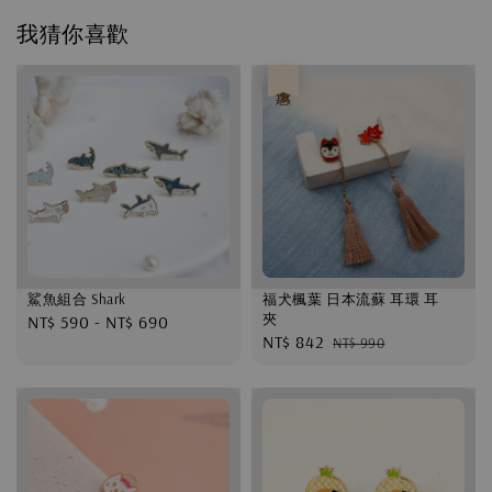
我猜你喜歡
優惠
鯊魚組合 Shark
福犬楓葉 日本流蘇 耳環 耳
夾
Regular
NT$ 590
-
NT$ 690
Sale
NT$ 842
Regular
NT$ 990
price
price
price