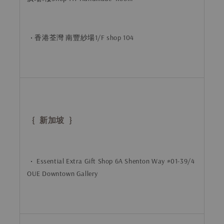
• 香港荃灣 南豐紗場1/F shop 104
{ 新加坡 }
• Essential Extra Gift Shop 6A Shenton Way #01-39/4
OUE Downtown Gallery