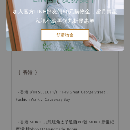
加入官方LINE好友領50元購物金，當月壽星
私訊小編再領九折優惠券
領購物金
{ 香港 }
•
香港
B'IN SELECT 1/F 11-19 Great George Street，
Fashion Walk， Causeway Bay
•
香港
MOKO 九龍旺角太子道西193號 MOKO 新世紀
廣場1樓Shop 117 Handmade Room