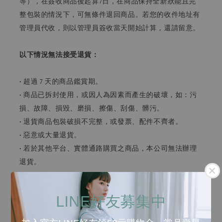
等），在簽收商品後起算7日，在商品保持全新狀能且完
整包裝的情況下，可無條件退回商品。若您的收件地址有
管理員代收，則以管理員簽收當天開始計算，還請留意。
以下情況無法接受退貨：
• 超過 7 天的商品鑑賞期。
• 商品已拆封使用，或因人為因素而產生的破壞，如：污
損、故障、損毀、磨損、擦傷、刮傷、髒污。
• 退貨商品包裝破損不完整，或發票、配件不齊者。
• 惡意或大量退貨。
• 若於其他平台、實體通路購買之商品，本公司無法辦理
退貨。
• 特價商品
LINE好友募集中
• 客製化商品（訂製系列），商品經修改非原樣（耳環改
夾、鍊長改短或加鍊）