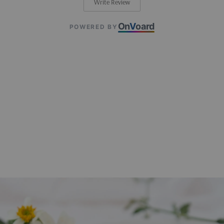
Write Review
On
V
oard
POWERED BY