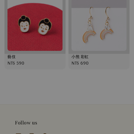
藝伎
小熊 彩虹
Regular
NT$ 590
Regular
NT$ 690
price
price
Follow us