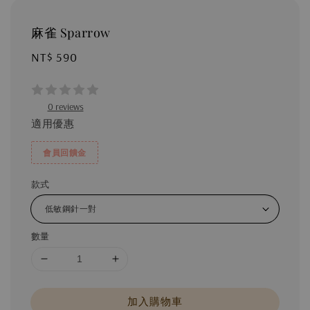
麻雀 Sparrow
Regular
NT$ 590
price
0 reviews
適用優惠
會員回饋金
款式
數量
加入購物車