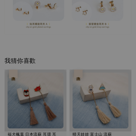
我猜你喜歡
優惠
優惠
福犬楓葉 日本流蘇 耳環 耳
晴天娃娃 富士山 流蘇