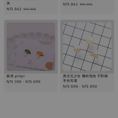
夾
Sale
NT$ 842
Regular
NT$ 990
Sale
NT$ 842
Regular
NT$ 990
price
price
price
price
銀杏 ginkgo
異次元少女 幾何泡泡 不對稱
手作耳環
Regular
NT$ 590
-
NT$ 690
Regular
NT$ 690
-
NT$ 890
price
price