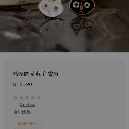
骷髏貓 蘇蘇 亡靈節
Regular
NT$ 590
price
0 reviews
適用優惠
會員回饋金