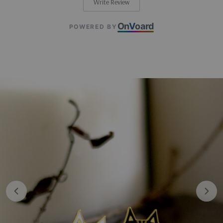
Write Review
On
V
oard
POWERED BY