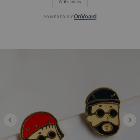
Write Review
On
V
oard
POWERED BY