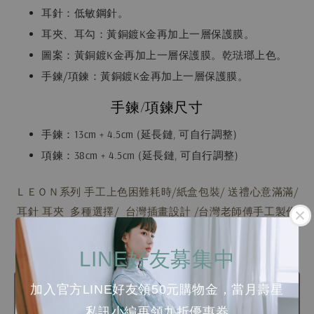
耳針：低敏鋼針。
耳夾、耳勾：黃銅鍍K金再加上一層保護膜。
圖案：黃銅鍍K金再加上一層保護膜。乾琺瑯上色。
手鍊/項鍊：黃銅鍍K金再加上一層保護膜。
手鍊/項鍊尺寸
手鍊：13cm + 4.5cm (延長鏈, 可自行調整)
項鍊：38cm + 4.5cm (延長鏈, 可自行調整)
ＬＥＯＮ系列 手工上色困難耗時/
紙盒包裝/ 送禮心意滿滿/
耳針 耳夾 多種選擇/
台灣插畫設計 /
台灣老師傅手工製作
/
304醫療抗敏鋼針 /
黃銅鍍k 金 + 保護膜 /
手工珐瑯上色
LINE好友募集中
加入官方LINE好友領50元購物金，當月壽星
私訊小編再領九折優惠券