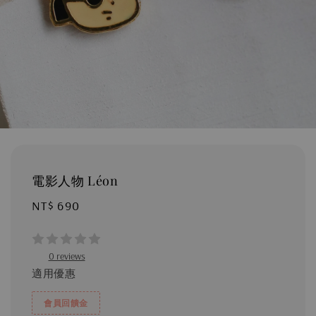
電影人物 Léon
Regular
NT$ 690
price
0 reviews
適用優惠
會員回饋金