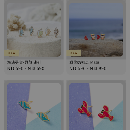
n e w
n e w
海邊尋寶-貝殼 Shell
跟著媽祖走 Mazu
Regular
NT$ 590
-
NT$ 690
Regular
NT$ 590
-
NT$ 990
price
price