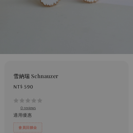
雪納瑞 Schnauzer
Regular
NT$ 590
price
0 reviews
適用優惠
會員回饋金