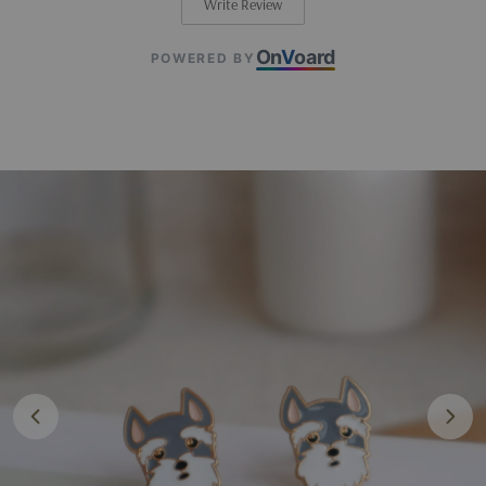
Write Review
On
V
oard
POWERED BY