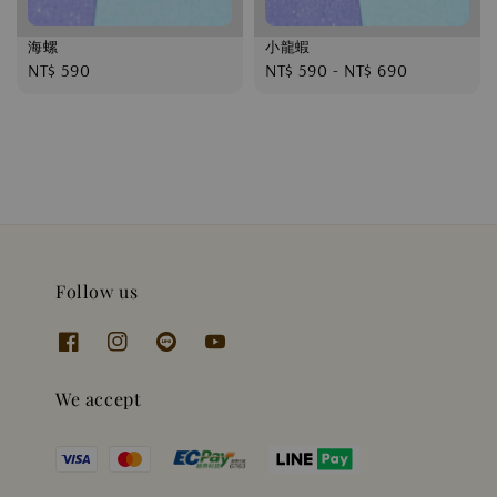
海螺
小龍蝦
Regular
NT$ 590
Regular
NT$ 590
-
NT$ 690
price
price
Follow us
We accept