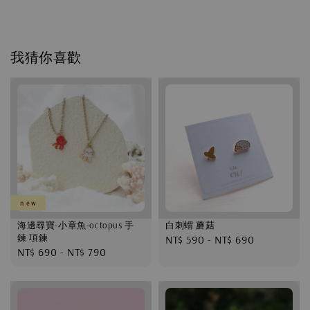
我猜你喜歡
n e w
海邊尋寶-小章魚-octopus 手
白刺蝟 蘑菇
鍊 項鍊
Regular
NT$ 590
-
NT$ 690
Regular
NT$ 690
-
NT$ 790
price
price