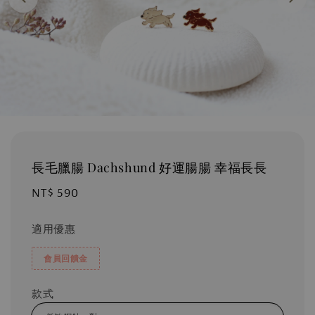
長毛臘腸 Dachshund 好運腸腸 幸福長長
Regular
NT$ 590
price
適用優惠
會員回饋金
款式