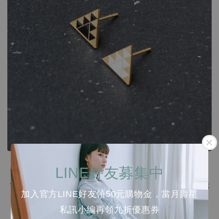
神秘預言
LINE好友募集中
世界本來只是無終止的空間，沒有頭尾、沒有時間、沒有生命。
當我們進入這一輪人類的輪迴，我們與生俱來的偉大潛能將從我
加入官方LINE好友領50元購物金，當月壽星
們的光
私訊小編再領九折優惠券
與靈中釋放出來。