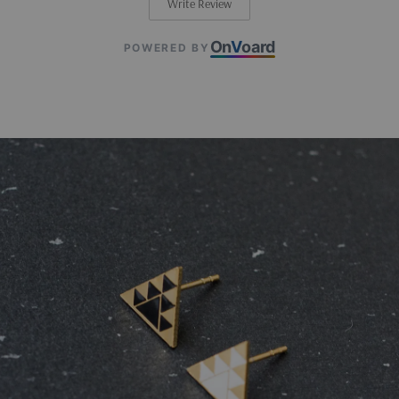
Write Review
On
V
oard
POWERED BY