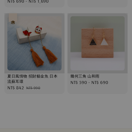
Regular
NT$ 690
-
NT$ 1,690
price
price
優惠
夏日風情物 招財貓金魚 日本
幾何三角 山和雨
流蘇耳環
Regular
NT$ 590
-
NT$ 690
Sale
NT$ 842
Regular
NT$ 990
price
price
price