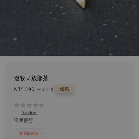
遊牧民族部落
Sale
NT$ 590
Regular
優惠
NT$ 690
price
price
0 reviews
適用優惠
會員回饋金