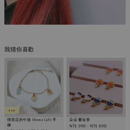
我猜你喜歡
n e w
喫茶店的午後 Showa Cafe 手
朵朵 鬱金香
鍊
Regular
NT$ 590
-
NT$ 690