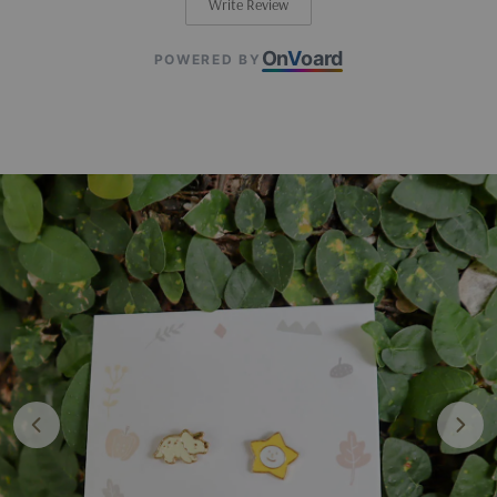
Write Review
On
V
oard
POWERED BY