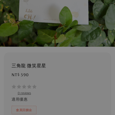
三角龍 微笑星星
Regular
NT$ 590
price
0 reviews
適用優惠
會員回饋金