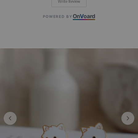
Write Review
On
V
oard
POWERED BY