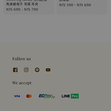
馬來膜母子 耳環 耳夾
Regular
NT$ 590
-
NT$ 690
Regular
NT$ 690
-
NT$ 790
price
price
Follow us
We accept