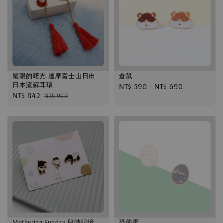
耀眼的曙光 達摩富士山日出
倉鼠
日本流蘇耳環
Regular
NT$ 590
-
NT$ 690
Sale
NT$ 842
Regular
NT$ 990
price
price
price
Mothering Sunday 兒時記憶
恐龍蛋