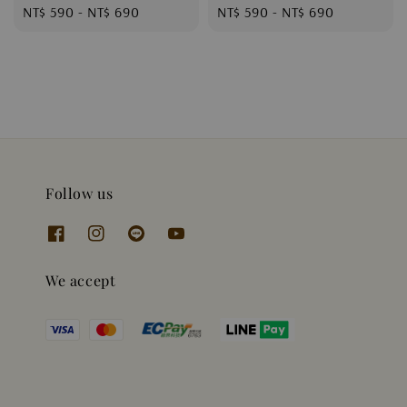
Regular
NT$ 590
-
NT$ 690
Regular
NT$ 590
-
NT$ 690
price
price
Follow us
We accept