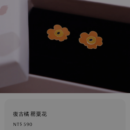
復古橘 罌粟花
Regular
NT$ 590