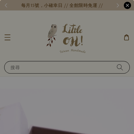
每月15號，小確幸日 // 全館限時免運 //
台
搜尋