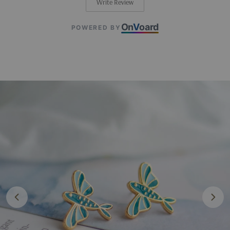
Write Review
On
V
oard
POWERED BY