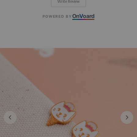
Write Review
On
V
oard
POWERED BY