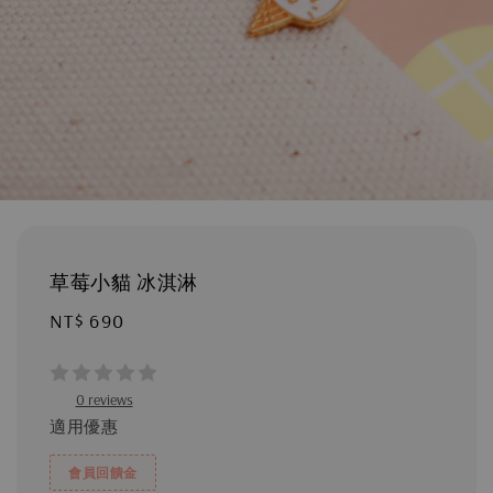
草莓小貓 冰淇淋
Regular
NT$ 690
price
0 reviews
適用優惠
會員回饋金