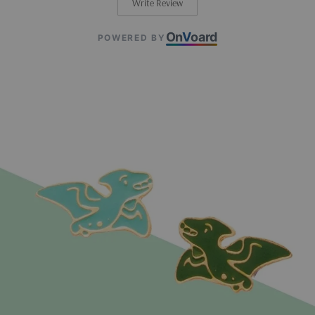
Write Review
On
V
oard
POWERED BY