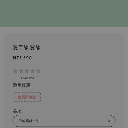
翼手龍 翼龍
Regular
NT$ 590
price
0 reviews
適用優惠
會員回饋金
品項