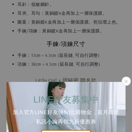
耳針：低敏鋼針。
耳夾、耳勾：黃銅鍍K金再加上一層保護膜。
圖案：黃銅鍍K金再加上一層保護膜。乾琺瑯上色。
手鍊/項鍊：黃銅鍍K金再加上一層保護膜。
手鍊/項鍊尺寸
手鍊：13cm + 4.5cm (延長鏈, 可自行調整)
項鍊：38cm + 4.5cm (延長鏈, 可自行調整)
Little OH! x 甜秘密 聯名款
台灣插畫 X 金工耳環
LINE好友募集中
加入官方LINE好友領50元購物金，當月壽星
私訊小編再領九折優惠券
宇宙總是充滿了神秘與奧妙，