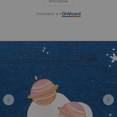
Write Review
On
V
oard
POWERED BY