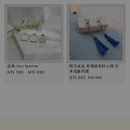
優惠
文鳥 Java Sparrow
晴天娃娃 有我就有好心情 日
本流蘇耳環
Regular
NT$ 590
-
NT$ 690
Sale
NT$ 842
Regular
NT$ 990
price
price
price