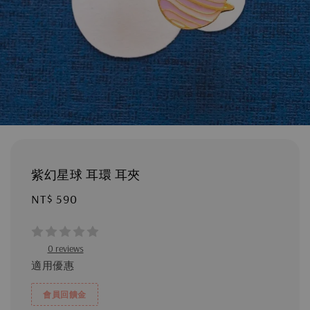
紫幻星球 耳環 耳夾
Regular
NT$ 590
price
0 reviews
適用優惠
會員回饋金