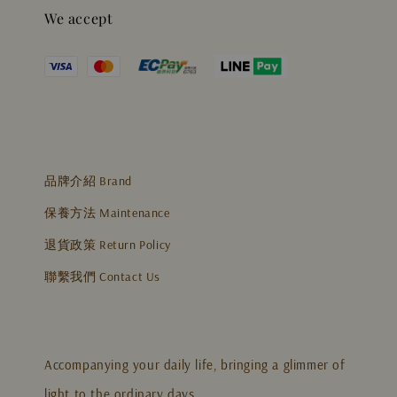
We accept
品牌介紹 Brand
保養方法 Maintenance
退貨政策 Return Policy
聯繫我們 Contact Us
Accompanying your daily life, bringing a glimmer of
light to the ordinary days.