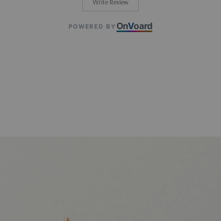
Write Review
On
V
oard
POWERED BY