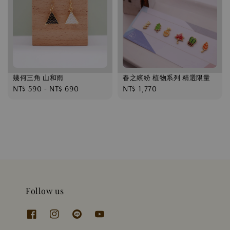
幾何三角 山和雨
春之繽紛 植物系列 精選限量
Regular
NT$ 590
-
NT$ 690
Regular
NT$ 1,770
price
price
Follow us