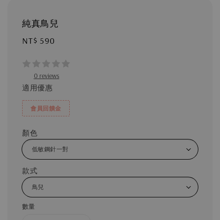
純真鳥兒
Regular
NT$ 590
price
0 reviews
適用優惠
會員回饋金
顏色
款式
數量