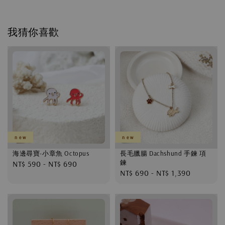
我猜你喜歡
n e w
n e w
海邊尋寶-小章魚 Octopus
長毛臘腸 Dachshund 手鍊 項
鍊
Regular
NT$ 590
-
NT$ 690
Regular
NT$ 690
-
NT$ 1,390
price
price