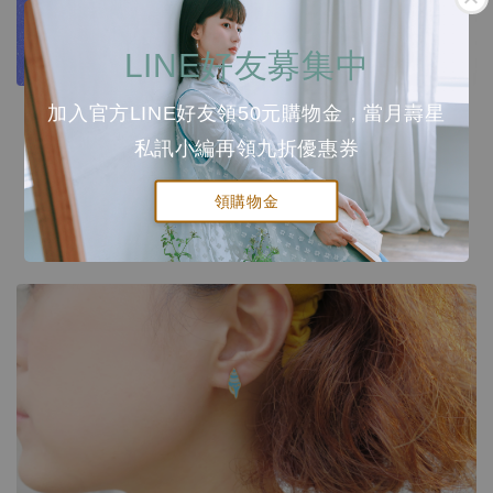
LINE好友募集中
ocean diary 海洋生態系列作品
加入官方LINE好友領50元購物金，當月壽星
Love Mother Earth and Ocean
私訊小編再領九折優惠券
領購物金
把海螺放在耳邊傾聽，
就能聽見整個海洋的潮聲
可以混搭海洋生物(混搭請備註)