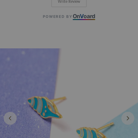
Write Review
On
V
oard
POWERED BY