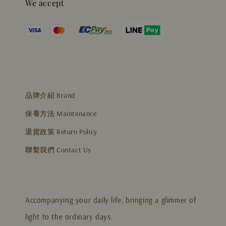
We accept
品牌介紹 Brand
保養方法 Maintenance
退貨政策 Return Policy
聯繫我們 Contact Us
Accompanying your daily life, bringing a glimmer of
light to the ordinary days.