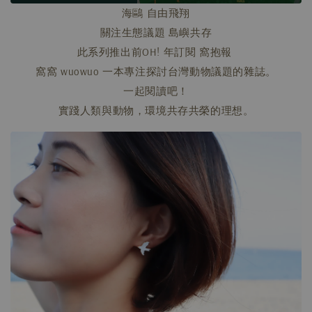
海鷗 自由飛翔
關注生態議題 島嶼共存
此系列推出前OH! 年訂閱 窩抱報
窩窩 wuowuo 一本專注探討台灣動物議題的雜誌。
一起閱讀吧！
實踐人類與動物，環境共存共榮的理想。