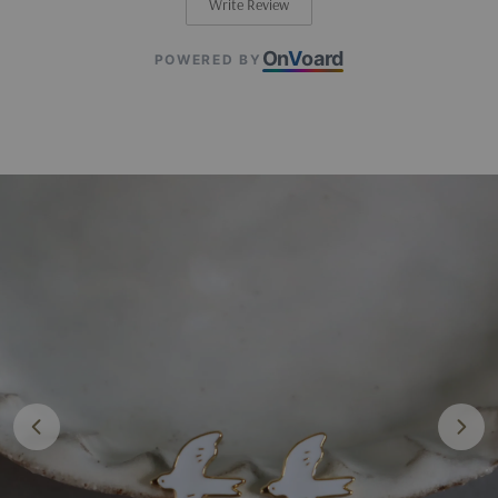
Write Review
On
V
oard
POWERED BY