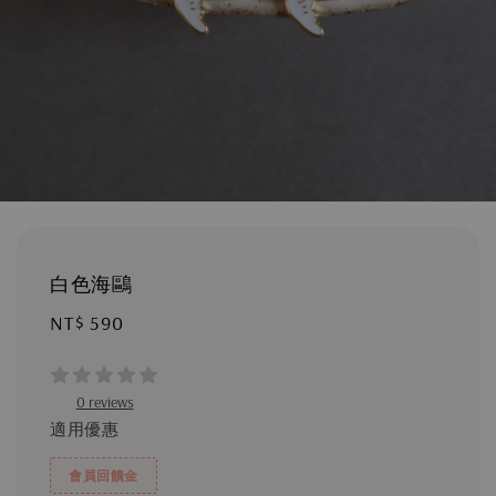
白色海鷗
Regular
NT$ 590
price
0 reviews
適用優惠
會員回饋金