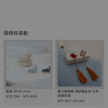
我猜你喜歡
優惠
鯨鯊 Whale Shark
夏日風情物 招財貓金魚 日本
流蘇耳環
Regular
NT$ 590
-
NT$ 690
Sale
NT$ 842
Regular
NT$ 990
price
price
price