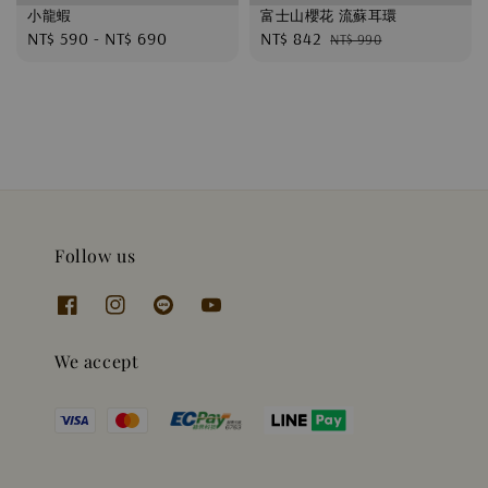
小龍蝦
富士山櫻花 流蘇耳環
Regular
NT$ 590
-
NT$ 690
Sale
NT$ 842
Regular
NT$ 990
price
price
price
Follow us
We accept