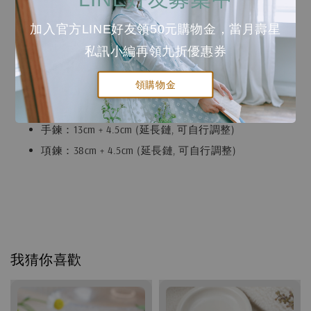
耳針：低敏鋼針。
加入官方LINE好友領50元購物金，當月壽星
耳夾、耳勾：黃銅鍍K金再加上一層保護膜。
私訊小編再領九折優惠券
圖案：黃銅鍍K金再加上一層保護膜。乾琺瑯上色。
手鍊/項鍊：黃銅鍍K金再加上一層保護膜。
領購物金
手鍊/項鍊尺寸
手鍊：13cm + 4.5cm (延長鏈, 可自行調整)
項鍊：38cm + 4.5cm (延長鏈, 可自行調整)
我猜你喜歡