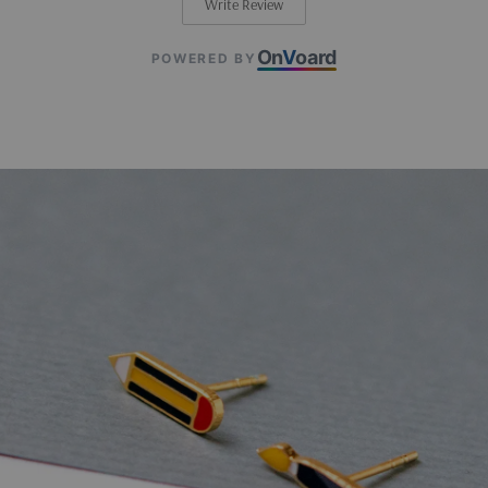
Write Review
On
V
oard
POWERED BY