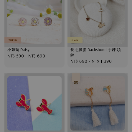
TOP10
n e w
小雛菊 Daisy
長毛臘腸 Dachshund 手鍊 項
鍊
Regular
NT$ 590
-
NT$ 690
Regular
NT$ 690
-
NT$ 1,390
price
price
優惠