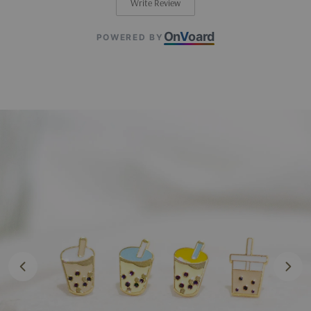
Write Review
On
V
oard
POWERED BY