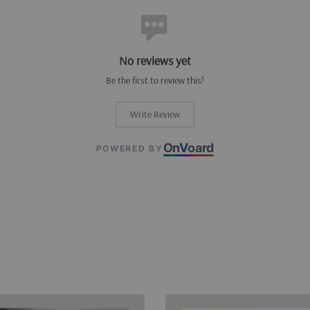
No reviews yet
Be the first to review this!
Write Review
On
V
oard
POWERED BY