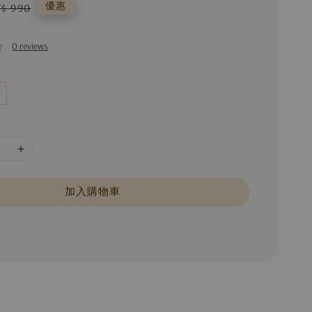
egular
優惠
T$ 990
rice
0 reviews
加入購物車