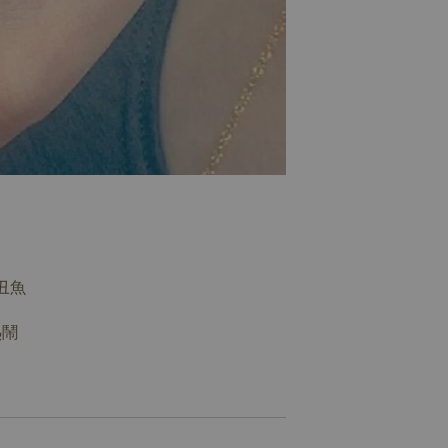
丑魚
熱鬧