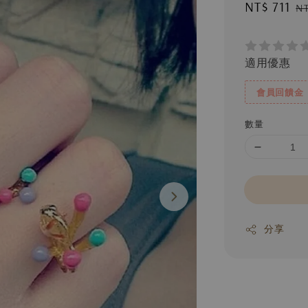
Sale
NT$ 711
R
N
price
p
適用優惠
會員回饋金
數量
分享