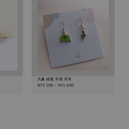
大象 綠葉 耳環 耳夾
Regular
NT$ 590
-
NT$ 690
price