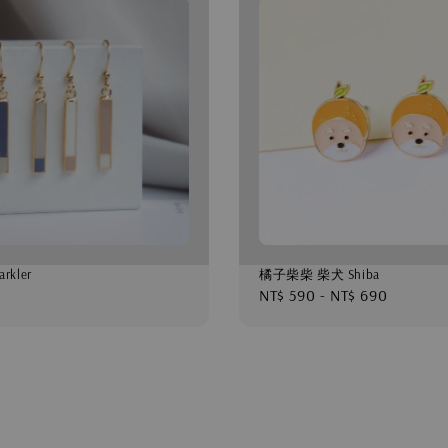
rkler
橘子柴柴 柴犬 Shiba
Regular
NT$ 590
-
NT$ 690
price