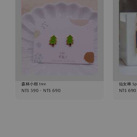
森林小樹 tree
仙女棒 Spa
Regular
NT$ 590
-
NT$ 690
Regular
NT$ 690
price
price