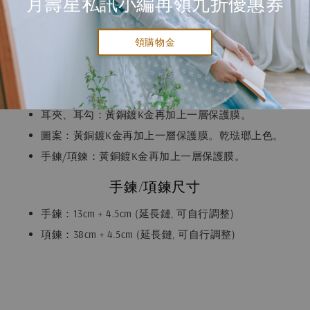
月壽星私訊小編再領九折優惠券
送貨及付款方式
領購物金
飾品材質
耳針：低敏鋼針。
耳夾、耳勾：黃銅鍍K金再加上一層保護膜。
圖案：黃銅鍍K金再加上一層保護膜。乾琺瑯上色。
手鍊/項鍊：黃銅鍍K金再加上一層保護膜。
手鍊/項鍊尺寸
手鍊：13cm + 4.5cm (延長鏈, 可自行調整)
項鍊：38cm + 4.5cm (延長鏈, 可自行調整)