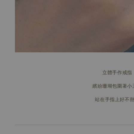
立體手作戒指
繽紛珊瑚包圍著小
站在手指上好不