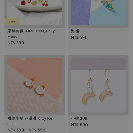
n e w
果然有戲 Daily Fruits, Daily
海螺
Mood
Regular
NT$ 590
Regular
NT$ 590
price
price
甜筒小貓 冰淇淋 Kitty Ice
小熊 彩虹
cream
Regular
NT$ 690
Regular
NT$ 590
-
NT$ 690
price