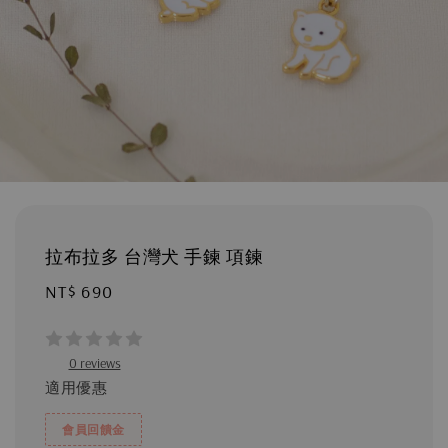
拉布拉多 台灣犬 手鍊 項鍊
Regular
NT$ 690
price
0 reviews
適用優惠
會員回饋金