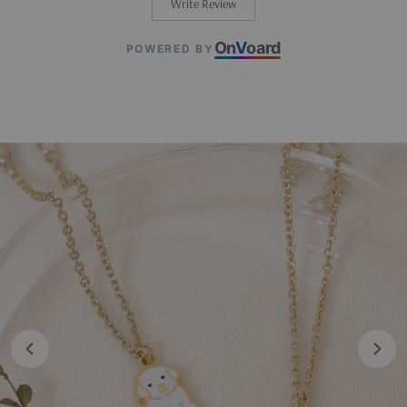
Write Review
On
V
oard
POWERED BY