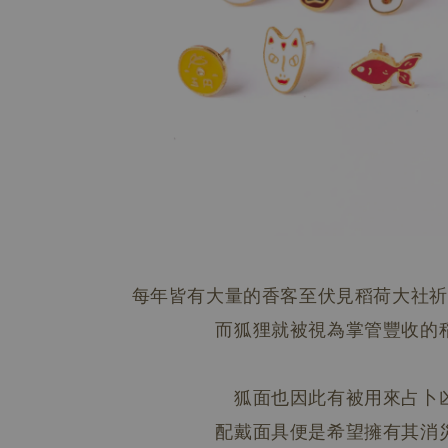
每年皆有大量的香客至伏見稻荷大社祈
而狐狸就被視為掌管豐收的
狐面也因此有被用來占卜
配戴面具便是希望擁有其消