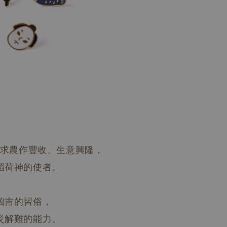
求農作豐收、生意興隆，
稻荷神的使者。
凶吉的習俗，
災解難的能力。