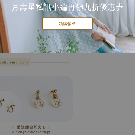
月壽星私訊小編再領九折優惠券
領購物金