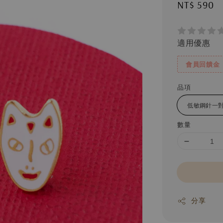
Regular
NT$ 590
price
適用優惠
會員回饋金
品項
數量
分享