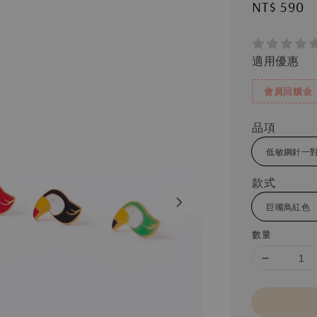
Regular
NT$ 590
price
適用優惠
會員回饋金
品項
款式
數量