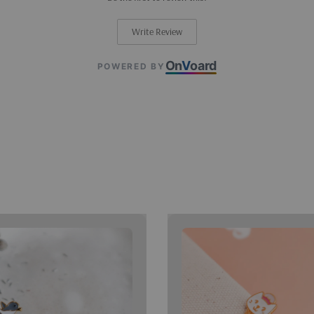
Write Review
On
V
oard
POWERED BY