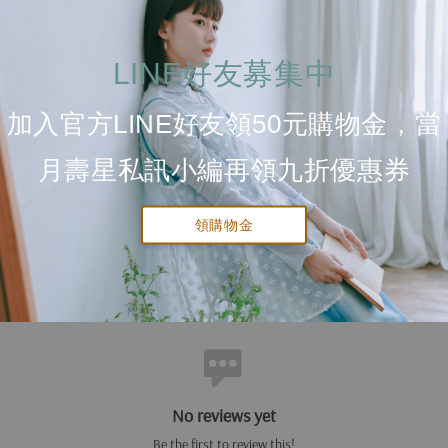
耳針：低敏鋼針。
耳夾、耳勾：黃銅鍍K金再加上一層保護膜。
LINE好友募集中
圖案：黃銅鍍K金再加上一層保護膜。乾琺瑯上色。
手鍊/項鍊：黃銅鍍K金再加上一層保護膜。
加入官方LINE好友領50元購物金，當
手鍊/項鍊尺寸
月壽星私訊小編再領九折優惠券
手鍊：13cm + 4.5cm (延長鏈, 可自行調整)
項鍊：38cm + 4.5cm (延長鏈, 可自行調整)
領購物金
No reviews yet
Be the first to review this!