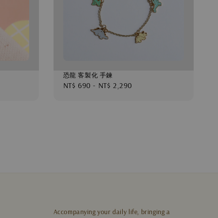
恐龍 客製化 手鍊
Regular
NT$ 690
-
NT$ 2,290
price
Accompanying your daily life, bringing a