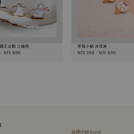
 國王企鵝 北極熊
草莓小貓 冰淇淋
-
NT$ 690
Regular
NT$ 590
-
NT$ 690
price
t
品牌介紹 Brand