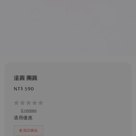
湯圓 團圓
Regular
NT$ 590
price
0 reviews
適用優惠
會員回饋金