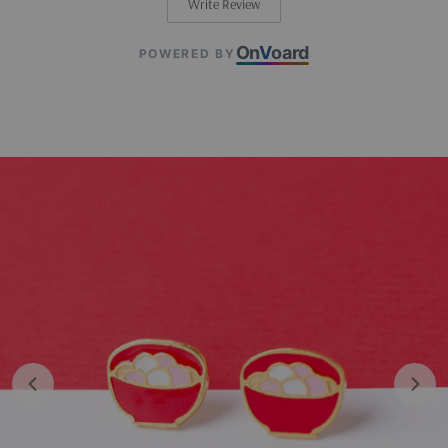
Write Review
On
V
oard
POWERED BY