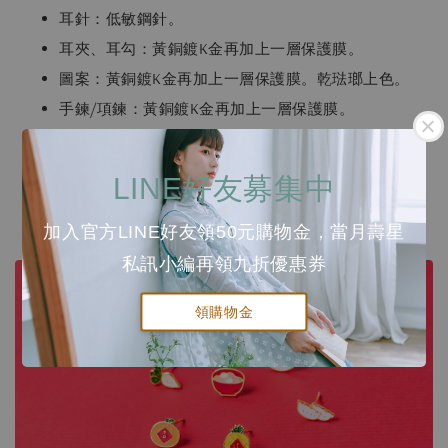
耳針：低敏鋼針。
耳夾、耳勾：黃銅鍍K金再加上一層保護膜。
圖案：黃銅鍍K金再加上一層保護膜。乾琺瑯上色。
手鍊/項鍊：黃銅鍍K金再加上一層保護膜。
手鍊/項鍊尺寸
LINE好友募集中
手鍊：13cm + 4.5cm (延長鏈, 可自行調整)
項鍊：38cm + 4.5cm (延長鏈, 可自行調整)
加入官方LINE好友領50元購物金，當月壽星
私訊小編再領九折優惠券
領購物金