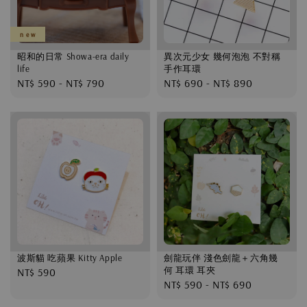
n e w
昭和的日常 Showa-era daily
異次元少女 幾何泡泡 不對稱
life
手作耳環
Regular
NT$ 590
-
NT$ 790
Regular
NT$ 690
-
NT$ 890
price
price
波斯貓 吃蘋果 Kitty Apple
劍龍玩伴 淺色劍龍＋六角幾
何 耳環 耳夾
Regular
NT$ 590
Regular
NT$ 590
-
NT$ 690
price
price