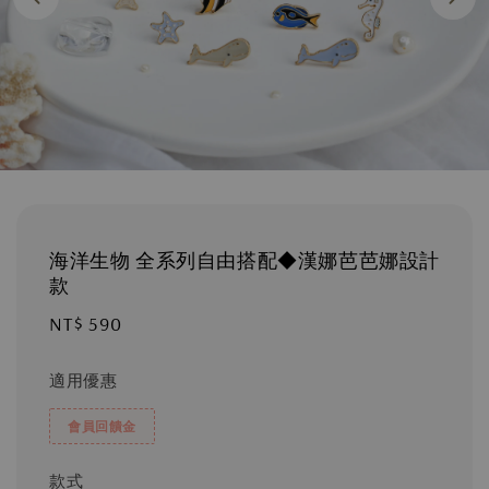
海洋生物 全系列自由搭配◆漢娜芭芭娜設計
款
Regular
NT$ 590
price
適用優惠
會員回饋金
款式