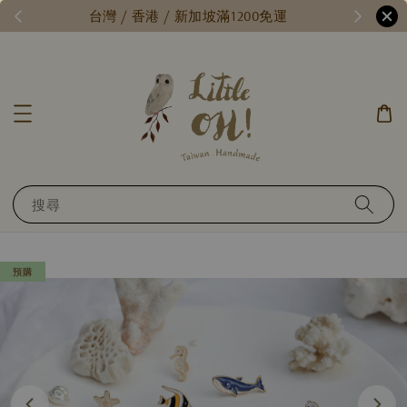
每月15號，小確幸日 // 全館限時免運 //
台
搜尋
預購