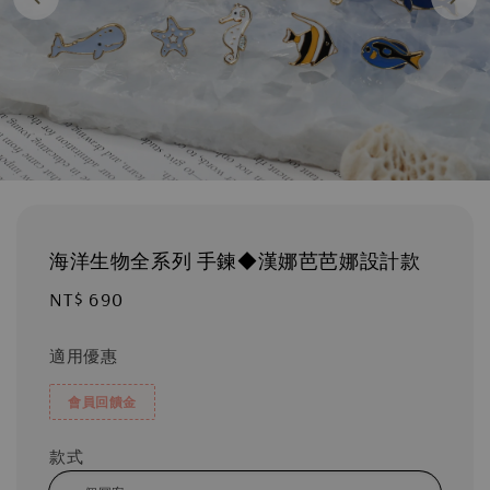
海洋生物全系列 手鍊◆漢娜芭芭娜設計款
Regular
NT$ 690
price
適用優惠
會員回饋金
款式