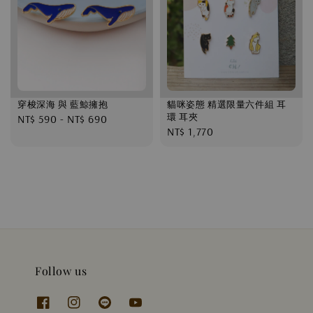
穿梭深海 與 藍鯨擁抱
貓咪姿態 精選限量六件組 耳
環 耳夾
Regular
NT$ 590
-
NT$ 690
Regular
NT$ 1,770
price
price
Follow us