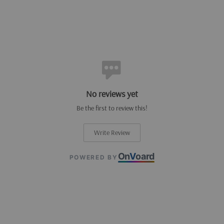
No reviews yet
Be the first to review this!
Write Review
On
V
oard
POWERED BY