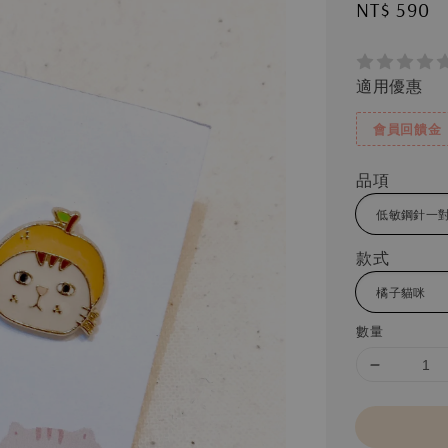
Regular
NT$ 590
price
適用優惠
會員回饋金
品項
款式
數量