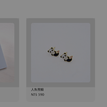
人魚熊貓
Regular
NT$ 590
price