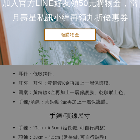
加入官方LINE好友領50元購物金，當
月壽星私訊小編再領九折優惠券
送貨及付款方式
領購物金
飾品材質
耳針：低敏鋼針。
耳夾、耳勾：黃銅鍍K金再加上一層保護膜。
圖案：黃銅鍍K金再加上一層保護膜。乾琺瑯上色。
手鍊/項鍊：黃銅鍍K金再加上一層保護膜。
手鍊/項鍊尺寸
手鍊：13cm + 4.5cm (延長鏈, 可自行調整)
項鍊：38cm + 4.5cm (延長鏈, 可自行調整)