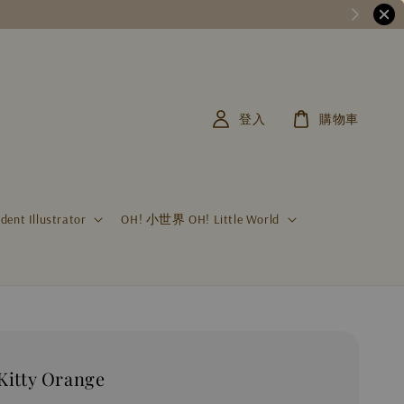
登入
購物車
t Illustrator
OH! 小世界 OH! Little World
tty Orange