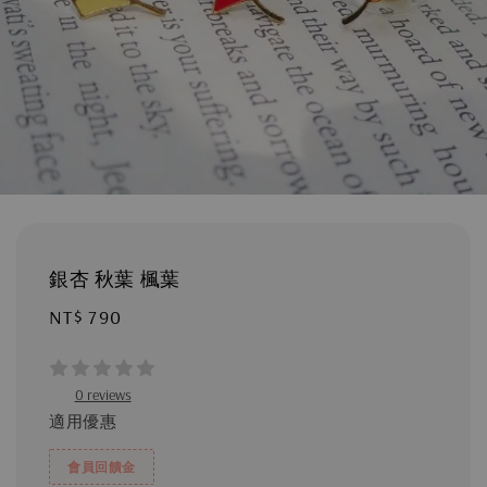
銀杏 秋葉 楓葉
Regular
NT$ 790
price
0 reviews
適用優惠
會員回饋金