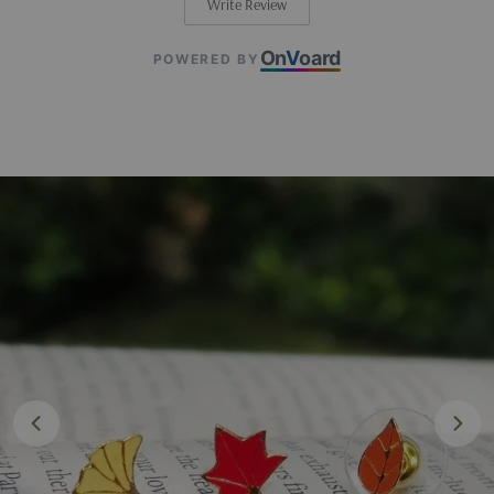
Write Review
On
V
oard
POWERED BY