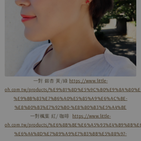
一對 銀杏 黃/綠
https://www.little-
oh.com.tw/products/%E9%81%8D%E5%9C%B0%E9%8A%80%
%E9%BB%83%E7%B6%A0%E5%85%A9%E6%AC%BE-
%E8%80%B3%E7%92%B0-%E8%80%B3%E5%A4%BE
一對楓葉 紅/ 咖啡
https://www.little-
oh.com.tw/products/%E6%8B%BE%E6%A5%93%E4%B9%8B%E
%E6%A4%8D%E7%89%A9%E7%B3%BB%E5%88%97-