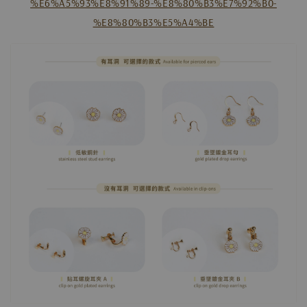
%E6%A5%93%E8%91%89-%E8%80%B3%E7%92%B0-
%E8%80%B3%E5%A4%BE