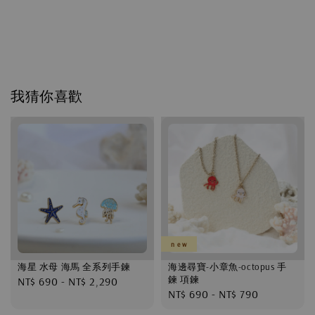
我猜你喜歡
n e w
海星 水母 海馬 全系列手鍊
海邊尋寶-小章魚-octopus 手
鍊 項鍊
Regular
NT$ 690
-
NT$ 2,290
Regular
NT$ 690
-
NT$ 790
price
price