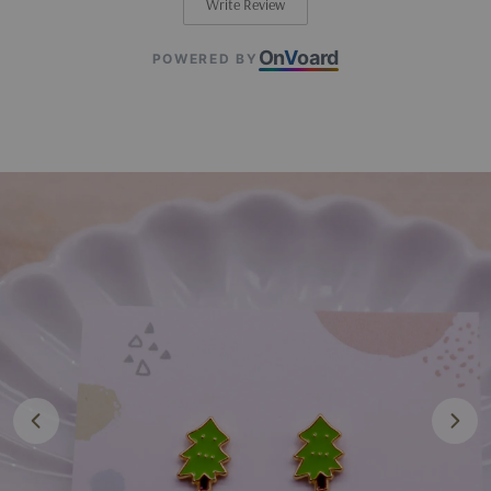
Write Review
On
V
oard
POWERED BY