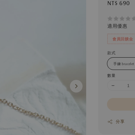
Regular
NT$ 690
price
適用優惠
會員回饋金
款式
數量
分享