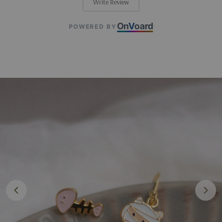
Write Review
On
V
oard
POWERED BY