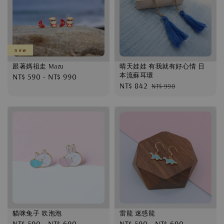
n e w
跟著媽祖走 Mazu
晴天娃娃 有我就有好心情 日
本流蘇耳環
Regular
NT$ 590
-
NT$ 990
Sale
NT$ 842
Regular
NT$ 990
price
price
price
貓咪兔子 吹泡泡
雷龍 迷惑龍
Regular
NT$ 590
-
NT$ 690
Regular
NT$ 590
-
NT$ 690