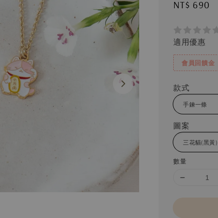
Regular
NT$ 690
price
適用優惠
會員回饋金
款式
圖案
數量