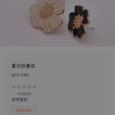
夏日扶桑花
Regular
NT$ 590
price
0 reviews
適用優惠
會員回饋金