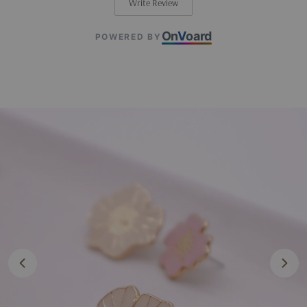
Write Review
On
V
oard
POWERED BY