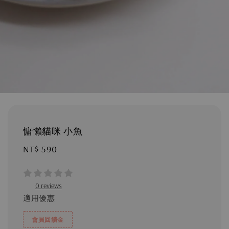
慵懶貓咪 小魚
Regular
NT$ 590
price
0 reviews
適用優惠
會員回饋金