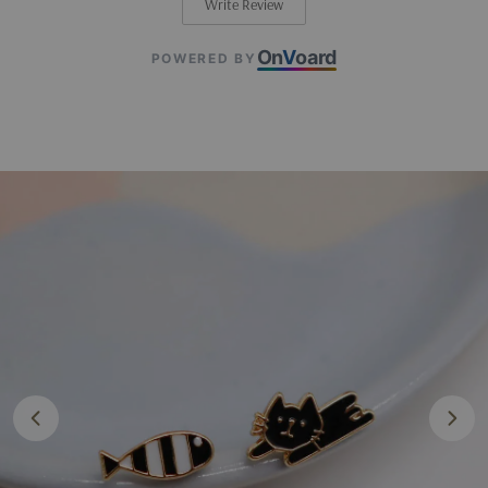
Write Review
On
V
oard
POWERED BY