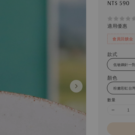
Regular
NT$ 590
price
適用優惠
會員回饋金
款式
顏色
數量