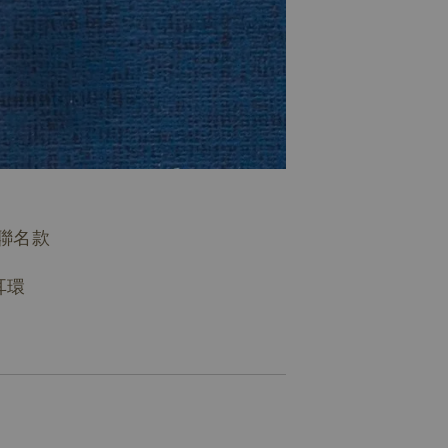
密 聯名款
耳環