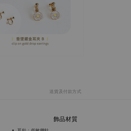
送貨及付款方式
飾品材質
耳針：低敏鋼針。