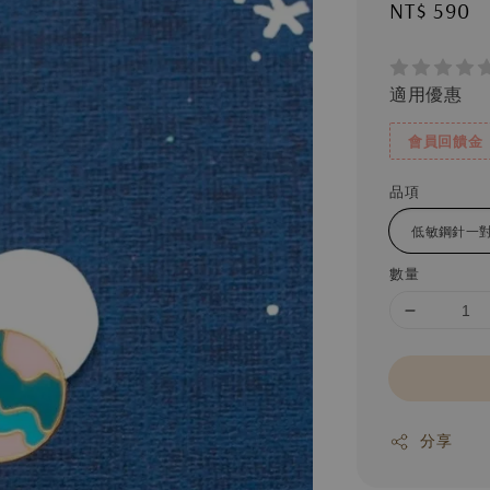
Regular
NT$ 590
price
適用優惠
會員回饋金
品項
數量
分享