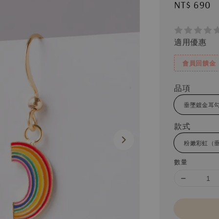
Regular
NT$ 690
price
適用優惠
會員回饋金
品項
款式
數量