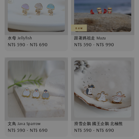
n e w
水母 Jellyfish
跟著媽祖走 Mazu
Regular
NT$ 590
-
NT$ 690
Regular
NT$ 590
-
NT$ 990
price
price
文鳥 Java Sparrow
滑雪企鵝 國王企鵝 北極熊
Regular
NT$ 590
-
NT$ 690
Regular
NT$ 590
-
NT$ 690
price
price