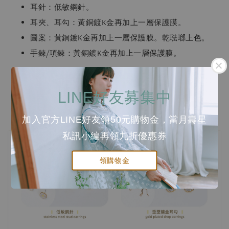
耳針：低敏鋼針。
耳夾、耳勾：黃銅鍍K金再加上一層保護膜。
圖案：黃銅鍍K金再加上一層保護膜。乾琺瑯上色。
手鍊/項鍊：黃銅鍍K金再加上一層保護膜。
手鍊/項鍊尺寸
LINE好友募集中
手鍊：13cm + 4.5cm (延長鏈, 可自行調整)
項鍊：38cm + 4.5cm (延長鏈, 可自行調整)
加入官方LINE好友領50元購物金，當月壽星
私訊小編再領九折優惠券
領購物金