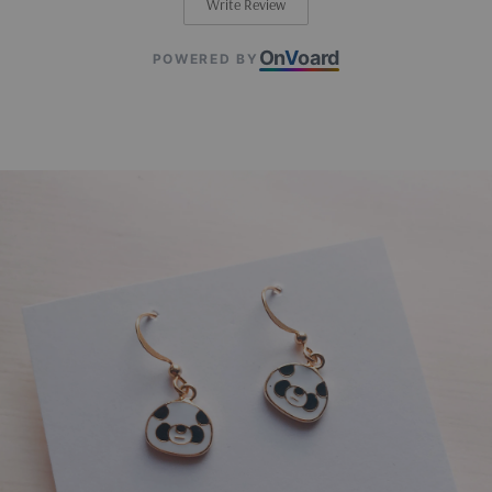
Write Review
On
V
oard
POWERED BY