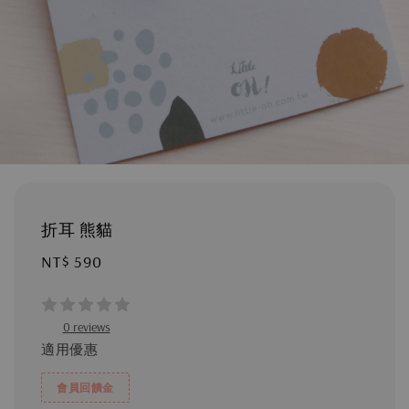
折耳 熊貓
Regular
NT$ 590
price
0 reviews
適用優惠
會員回饋金