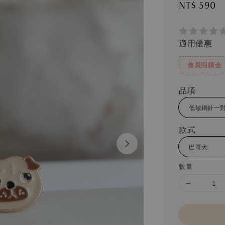
Regular
NT$ 590
price
適用優惠
會員回饋金
品項
款式
數量