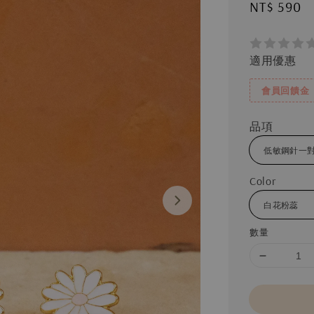
Regular
NT$ 590
price
適用優惠
會員回饋金
品項
Color
數量