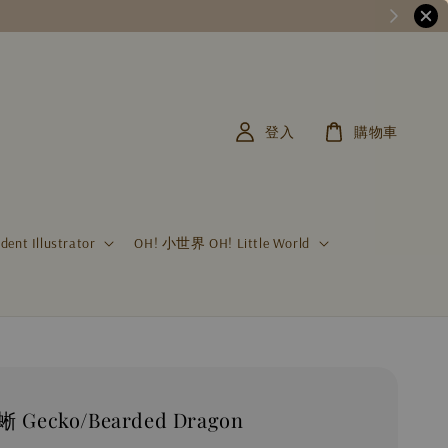
登入
購物車
t Illustrator
OH! 小世界 OH! Little World
Gecko/Bearded Dragon