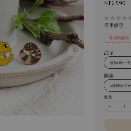
Regular
NT$ 590
price
適用優惠
會員回饋金
品項
圖案
數量