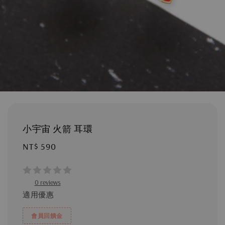
小宇宙 火箭 耳環
Regular
NT$ 590
price
0 reviews
適用優惠
會員回饋金