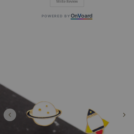
Write Review
On
V
oard
POWERED BY