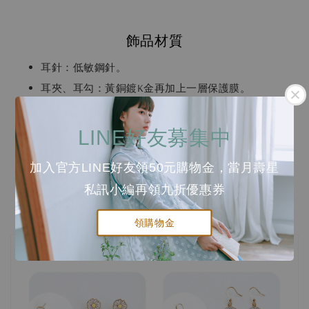
飾品材質
耳針：低敏鋼針。
耳夾、耳勾：黃銅鍍K金再加上一層保護膜。
圖案：黃銅鍍K金再加上一層保護膜。乾琺瑯上色。
手鍊/項鍊：黃銅鍍K金再加上一層保護膜。
LINE好友募集中
手鍊/項鍊尺寸
加入官方LINE好友領50元購物金，當月壽星
手鍊：13cm + 4.5cm (延長鏈, 可自行調整)
私訊小編再領九折優惠券
項鍊：38cm + 4.5cm (延長鏈, 可自行調整)
領購物金