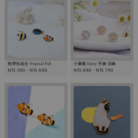
熱帶魚組合 Tropical fish
小雛菊 Daisy 手鍊 項鍊
Regular
NT$ 590
-
NT$ 690
Regular
NT$ 690
-
NT$ 790
price
price