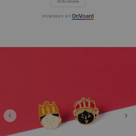
Write Review
On
V
oard
POWERED BY