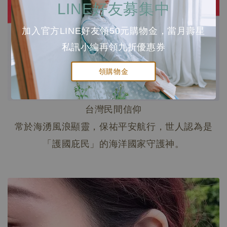
LINE好友募集中
加入官方LINE好友領50元購物金，當月壽星
私訊小編再領九折優惠券
領購物金
台灣民間信仰
常於海湧風浪顯靈，保祐平安航行，世人認為是
「護國庇民」的海洋國家守護神。