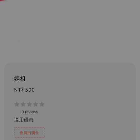
媽祖
Regular
NT$ 590
price
0 reviews
適用優惠
會員回饋金