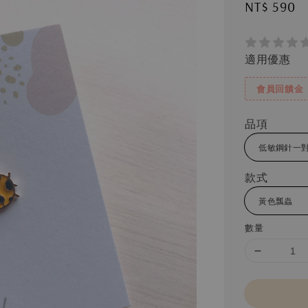
Regular
NT$ 590
price
適用優惠
會員回饋金
品項
款式
數量