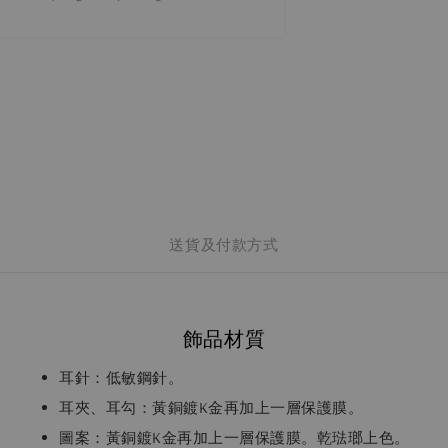
送貨及付款方式
飾品材質
耳針：低敏鋼針。
耳夾、耳勾：黃銅鍍K金再加上一層保護膜。
圖案：黃銅鍍K金再加上一層保護膜。乾琺瑯上色。