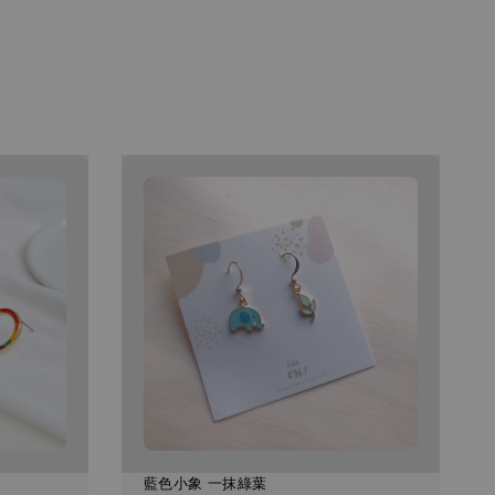
藍色小象 一抹綠葉