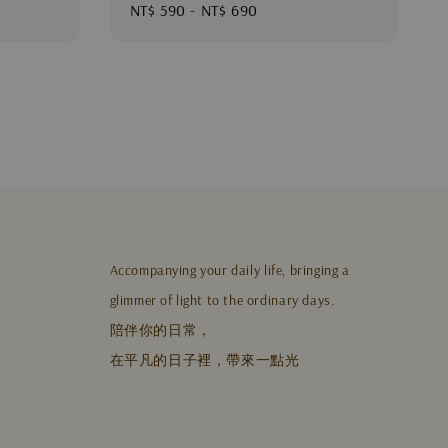
Regular
NT$ 590
-
NT$ 690
price
Accompanying your daily life, bringing a
glimmer of light to the ordinary days.
陪伴你的日常，
在平凡的日子裡，帶來一點光