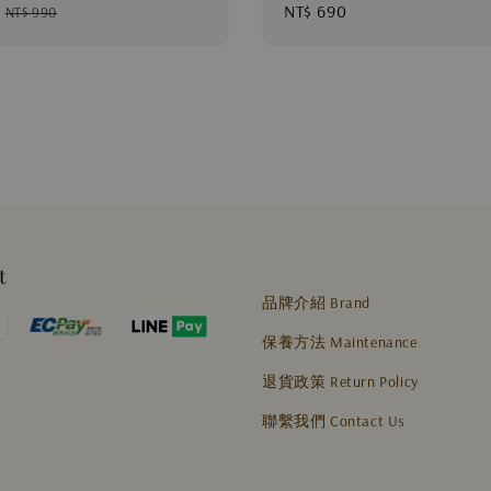
Regular
Regular
NT$ 690
NT$ 990
price
price
t
品牌介紹 Brand
保養方法 Maintenance
退貨政策 Return Policy
聯繫我們 Contact Us