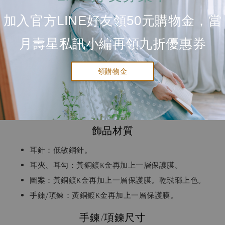
加入官方LINE好友領50元購物金，當
月壽星私訊小編再領九折優惠券
領購物金
送貨及付款方式
飾品材質
耳針：低敏鋼針。
耳夾、耳勾：黃銅鍍K金再加上一層保護膜。
圖案：黃銅鍍K金再加上一層保護膜。乾琺瑯上色。
手鍊/項鍊：黃銅鍍K金再加上一層保護膜。
手鍊/項鍊尺寸