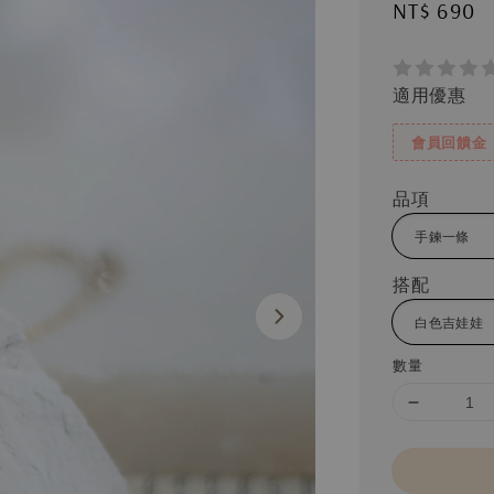
Regular
NT$ 690
price
適用優惠
會員回饋金
品項
搭配
數量