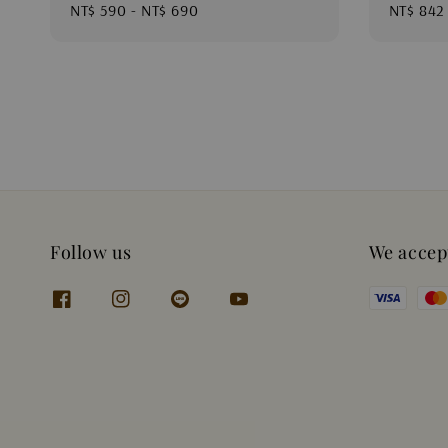
Regular
NT$ 590
-
NT$ 690
Sale
NT$ 842
price
price
Follow us
We accep