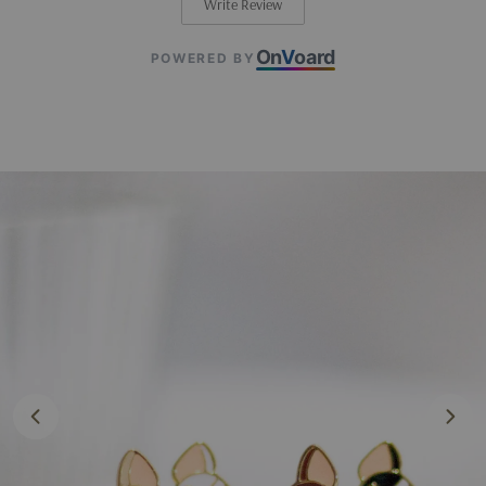
Write Review
On
V
oard
POWERED BY