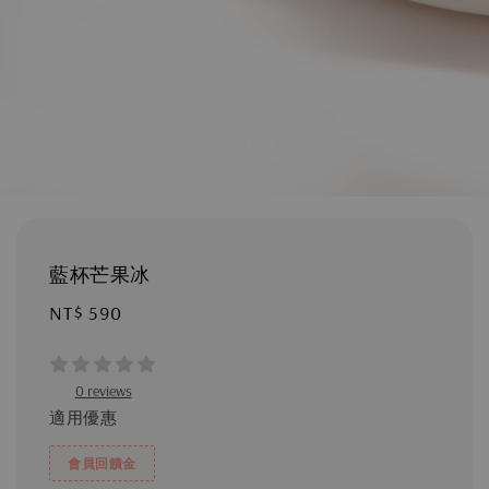
藍杯芒果冰
Regular
NT$ 590
price
0 reviews
適用優惠
會員回饋金