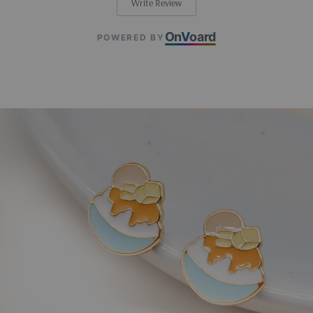
Write Review
On
V
oard
POWERED BY