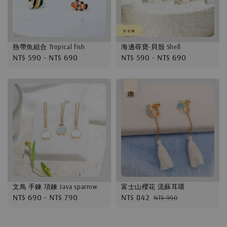
n e w
熱帶魚組合 Tropical fish
海邊尋寶-貝殼 Shell
Regular
NT$ 590
-
NT$ 690
Regular
NT$ 590
-
NT$ 690
price
price
優惠
文鳥 手鍊 項鍊 Java sparrow
富士山櫻花 流蘇耳環
Regular
NT$ 690
-
NT$ 790
Sale
NT$ 842
Regular
NT$ 990
price
price
price