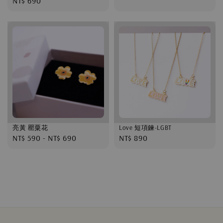
Regular
NT$ 690
price
price
亮黃 罌粟花
Love 短項鍊-LGBT
Regular
NT$ 590
-
NT$ 690
Regular
NT$ 890
price
price