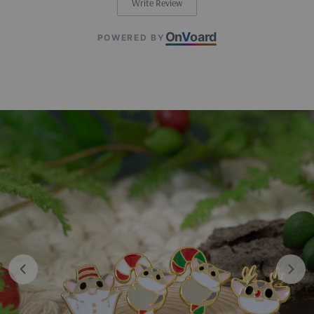
Write Review
On
V
oard
POWERED BY