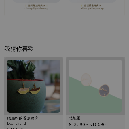
我猜你喜歡
臘腸狗的香蕉吊床
恐龍蛋
Dachshund
Regular
NT$ 590
-
NT$ 690