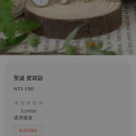
聖誕 蜜袋鼯
Regular
NT$ 590
price
0 reviews
適用優惠
會員回饋金